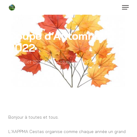
Menu
Skip
to
Close
main
Menu
content
Coupe d’Automne
2022
17 juillet 2022
Actualité AAPPMA
Bonjour à toutes et tous.
L’AAPPMA Cestas organise comme chaque année un grand