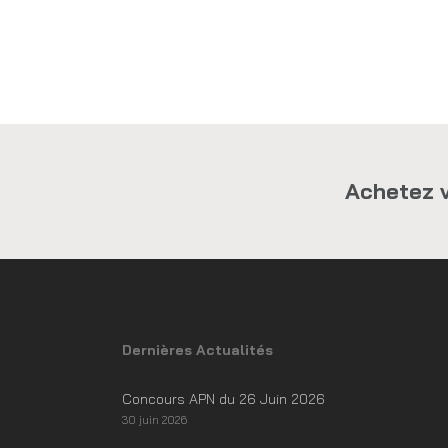
Achetez v
Dernières Actualités
Concours APN du 26 Juin 2026
30 juin 2026