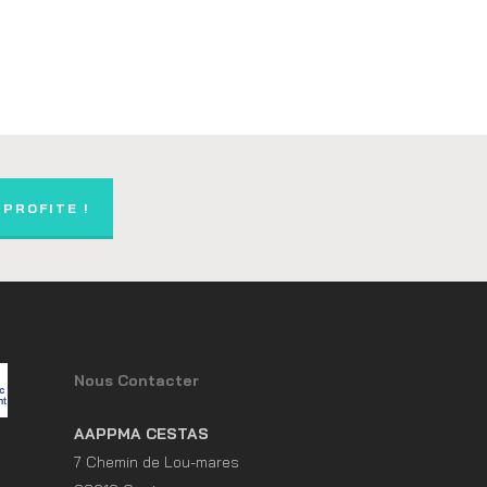
 PROFITE !
Nous Contacter
AAPPMA CESTAS
7 Chemin de Lou-mares