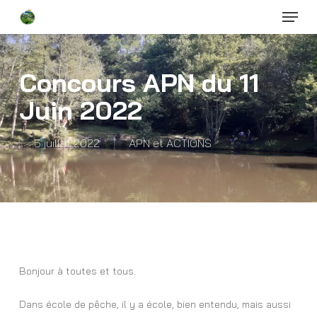
Menu
Skip
to
Close
main
Menu
content
Concours APN du 11
Juin 2022
5 juillet 2022
APN et ACTIONS
Bonjour à toutes et tous.
Dans école de pêche, il y a école, bien entendu, mais aussi